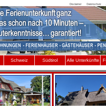
Sitemap
Disclaimer
Datenschutz
Schwei
z
Südtiro
l
Alle Unterkünfte
F