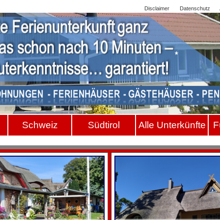
Sitemap
Disclaimer
Datenschutz
Schwei
z
Südtiro
l
Alle Unterkünfte
F