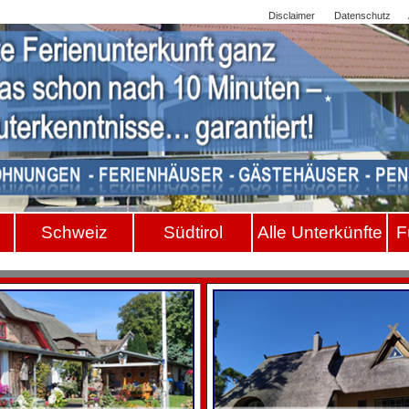
Sitemap
Disclaimer
Datenschutz
Schwei
z
Südtiro
l
Alle Unterkünfte
F